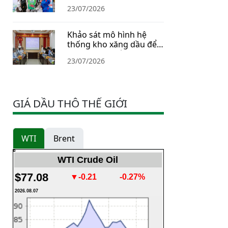
23/07/2026
Khảo sát mô hình hệ
thống kho xăng dầu để
xây dựng Chiến lược dự
23/07/2026
trữ năng lượng quốc gia
GIÁ DẦU THÔ THẾ GIỚI
WTI
Brent
WTI Crude Oil
$77.08
▼-0.21
-0.27%
2026.08.07