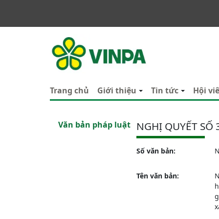
VINPA
Trang chủ
Giới thiệu
Tin tức
Hội vi
Văn bản pháp luật
NGHỊ QUYẾT SỐ 
Số văn bản:
N
Tên văn bản:
N
h
g
x