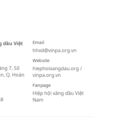
Email
g dầu Việt
hhxd@vinpa.org.vn
Website
ầng 7, Số
hiephoixangdau.org /
n, Q. Hoàn
vinpa.org.vn
Fanpage
Hiệp hội xăng dầu Việt
58
Nam