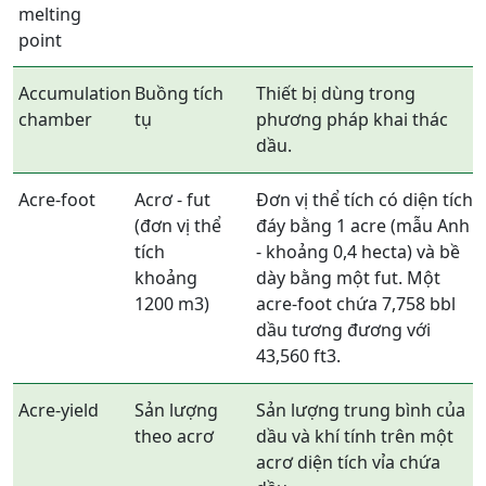
melting
point
Accumulation
Buồng tích
Thiết bị dùng trong
chamber
tụ
phương pháp khai thác
dầu.
Acre-foot
Acrơ - fut
Đơn vị thể tích có diện tích
(đơn vị thể
đáy bằng 1 acre (mẫu Anh
tích
- khoảng 0,4 hecta) và bề
khoảng
dày bằng một fut. Một
1200 m3)
acre-foot chứa 7,758 bbl
dầu tương đương với
43,560 ft3.
Acre-yield
Sản lượng
Sản lượng trung bình của
theo acrơ
dầu và khí tính trên một
acrơ diện tích vỉa chứa