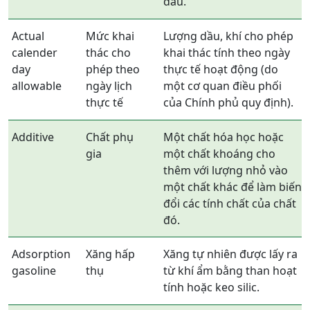
dầu.
Actual
Mức khai
Lượng dầu, khí cho phép
calender
thác cho
khai thác tính theo ngày
day
phép theo
thực tế hoạt động (do
allowable
ngày lịch
một cơ quan điều phối
thực tế
của Chính phủ quy định).
Additive
Chất phụ
Một chất hóa học hoặc
gia
một chất khoáng cho
thêm với lượng nhỏ vào
một chất khác để làm biến
đổi các tính chất của chất
đó.
Adsorption
Xăng hấp
Xăng tự nhiên được lấy ra
gasoline
thụ
từ khí ẩm bằng than hoạt
tính hoặc keo silic.