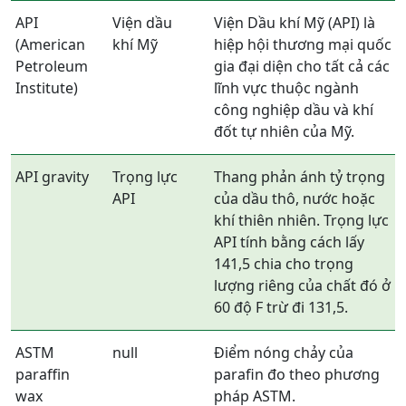
API
Viện dầu
Viện Dầu khí Mỹ (API) là
(American
khí Mỹ
hiệp hội thương mại quốc
Petroleum
gia đại diện cho tất cả các
Institute)
lĩnh vực thuộc ngành
công nghiệp dầu và khí
đốt tự nhiên của Mỹ.
API gravity
Trọng lực
Thang phản ánh tỷ trọng
API
của dầu thô, nước hoặc
khí thiên nhiên. Trọng lực
API tính bằng cách lấy
141,5 chia cho trọng
lượng riêng của chất đó ở
60 độ F trừ đi 131,5.
ASTM
null
Điểm nóng chảy của
paraffin
parafin đo theo phương
wax
pháp ASTM.