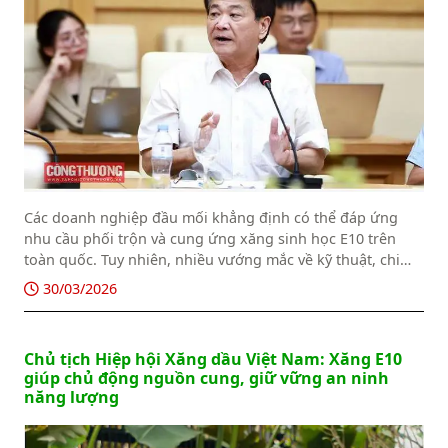
Các doanh nghiệp đầu mối khẳng định có thể đáp ứng
nhu cầu phối trộn và cung ứng xăng sinh học E10 trên
toàn quốc. Tuy nhiên, nhiều vướng mắc về kỹ thuật, chi
phí và thủ tục cấp phép đang ảnh hưởng trực tiếp đến
30/03/2026
tiến độ triển khai, cần sớm được xử lý để tránh phát sinh
điểm nghẽn nguồn cung.
Chủ tịch Hiệp hội Xăng dầu Việt Nam: Xăng E10
giúp chủ động nguồn cung, giữ vững an ninh
năng lượng