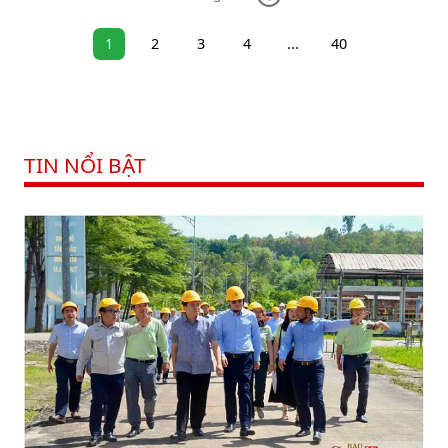
1
2
3
4
...
40
TIN NỔI BẬT