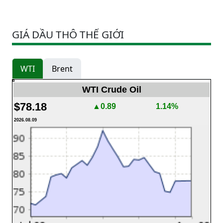
GIÁ DẦU THÔ THẾ GIỚI
WTI
Brent
WTI Crude Oil
$78.18
▲0.89
1.14%
2026.08.09