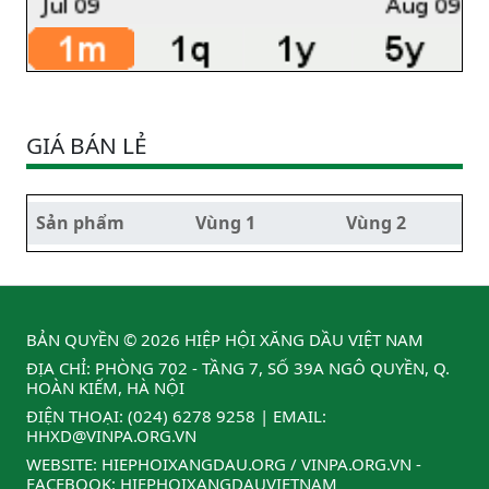
GIÁ BÁN LẺ
Sản phẩm
Vùng 1
Vùng 2
BẢN QUYỀN © 2026 HIỆP HỘI XĂNG DẦU VIỆT NAM
ĐỊA CHỈ: PHÒNG 702 - TẦNG 7, SỐ 39A NGÔ QUYỀN, Q.
HOÀN KIẾM, HÀ NỘI
ĐIỆN THOẠI:
(024) 6278 9258
| EMAIL:
HHXD@VINPA.ORG.VN
WEBSITE:
HIEPHOIXANGDAU.ORG
/
VINPA.ORG.VN
-
FACEBOOK:
HIEPHOIXANGDAUVIETNAM