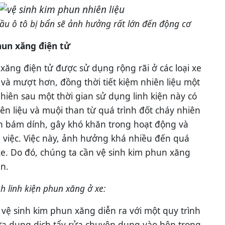
u ô tô bị bẩn sẽ ảnh hưởng rất lớn đến động cơ
hun xăng điện tử
xăng điện tử được sử dụng rộng rãi ở các loại xe
 và mượt hơn, đồng thời tiết kiệm nhiên liệu một
hiên sau một thời gian sử dụng linh kiện này có
iên liệu và muội than từ quá trình đốt cháy nhiên
n bám dính, gây khó khăn trong hoạt động và
 việc. Việc này, ảnh hưởng khá nhiều đến quá
xe. Do đó, chúng ta cần vệ sinh kim phun xăng
n.
nh linh kiện phun xăng ở xe:
 vệ sinh kim phun xăng diễn ra với một quy trình
ưa dung dịch tẩy rửa chuyên dụng vào bên trong