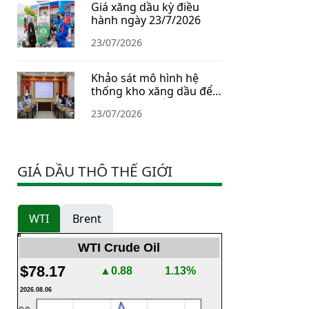
Giá xăng dầu kỳ điều
hành ngày 23/7/2026
23/07/2026
Khảo sát mô hình hệ
thống kho xăng dầu để
xây dựng Chiến lược dự
23/07/2026
trữ năng lượng quốc gia
GIÁ DẦU THÔ THẾ GIỚI
WTI
Brent
WTI Crude Oil
$78.17
▲0.88
1.13%
2026.08.06