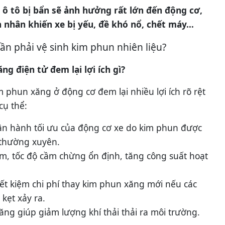
ô tô bị bẩn sẽ ảnh hưởng rất lớn đến động cơ,
n nhân khiến xe bị yếu, đề khó nổ, chết máy…
ng điện tử đem lại lợi ích gì?
m phun xăng ở động cơ đem lại nhiều lợi ích rõ rệt
cụ thể:
vận hành tối ưu của động cơ xe do kim phun được
 thường xuyên.
m, tốc độ cầm chừng ổn định, tăng công suất hoạt
iết kiệm chi phí thay kim phun xăng mới nếu các
kẹt xảy ra.
ăng giúp giảm lượng khí thải thải ra môi trường.