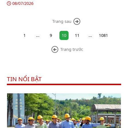
bán dầu thô của Iran.
08/07/2026
Trang sau
1
...
9
10
11
...
1081
Trang trước
TIN NỔI BẬT