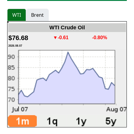
WTI
Brent
WTI Crude Oil
$76.68
▼-0.61
-0.80%
2026.08.07