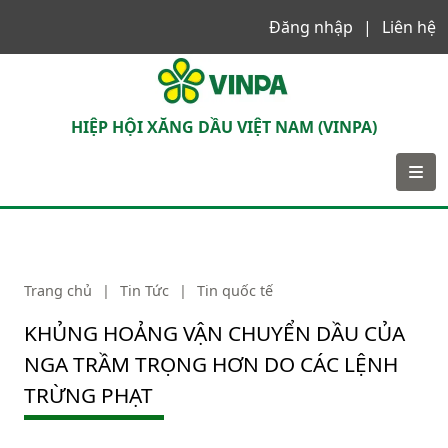
Đăng nhập
Liên hệ
VINPA
HIỆP HỘI XĂNG DẦU VIỆT NAM (VINPA)
Trang chủ
|
Tin Tức
|
Tin quốc tế
KHỦNG HOẢNG VẬN CHUYỂN DẦU CỦA
NGA TRẦM TRỌNG HƠN DO CÁC LỆNH
TRỪNG PHẠT