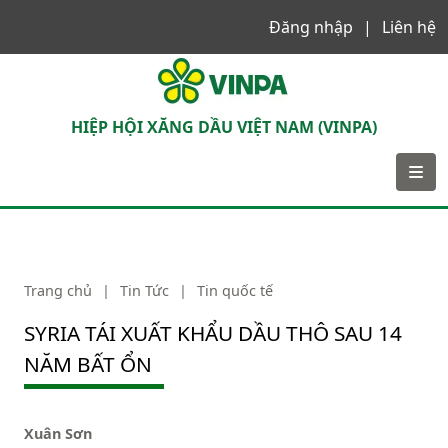
Đăng nhập
Liên hệ
VINPA
HIỆP HỘI XĂNG DẦU VIỆT NAM (VINPA)
Trang chủ
|
Tin Tức
|
Tin quốc tế
SYRIA TÁI XUẤT KHẨU DẦU THÔ SAU 14
NĂM BẤT ỔN
Xuân Sơn