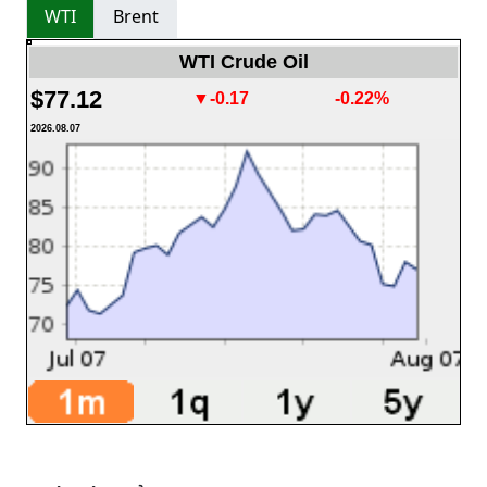
WTI
Brent
WTI Crude Oil
$77.12
▼-0.17
-0.22%
2026.08.07