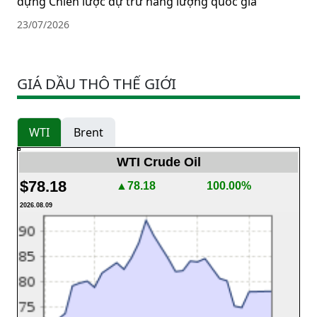
dựng Chiến lược dự trữ năng lượng quốc gia
23/07/2026
GIÁ DẦU THÔ THẾ GIỚI
WTI
Brent
WTI Crude Oil
$78.18
▲78.18
100.00%
2026.08.09