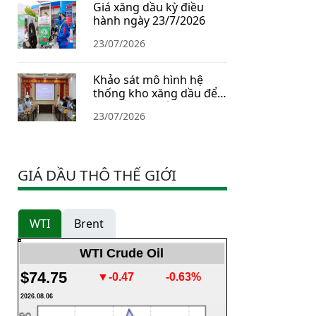
Giá xăng dầu kỳ điều
hành ngày 23/7/2026
23/07/2026
Khảo sát mô hình hệ
thống kho xăng dầu để
xây dựng Chiến lược dự
23/07/2026
trữ năng lượng quốc gia
GIÁ DẦU THÔ THẾ GIỚI
WTI
Brent
WTI Crude Oil
$74.75
▼-0.47
-0.63%
2026.08.06