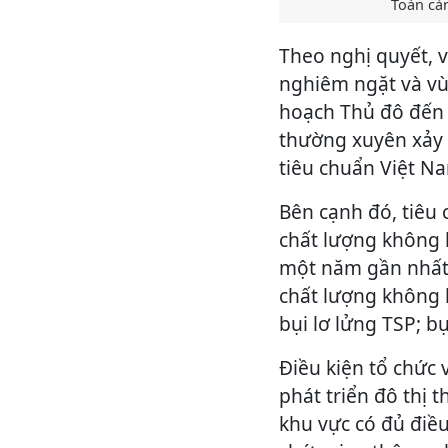
Toàn cả
Theo nghị quyết, 
nghiêm ngặt và vù
hoạch Thủ đô đến
thường xuyên xảy 
tiêu chuẩn Việt N
Bên cạnh đó, tiêu 
chất lượng không k
một năm gần nhất 
chất lượng không k
bụi lơ lửng TSP; b
Điều kiện tổ chức
phát triển đô thị
khu vực có đủ điề