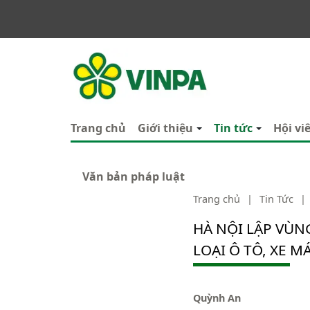
VINPA
Trang chủ
Giới thiệu
Tin tức
Hội vi
Văn bản pháp luật
Trang chủ
|
Tin Tức
|
HÀ NỘI LẬP VÙN
LOẠI Ô TÔ, XE 
Quỳnh An