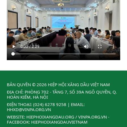
BẢN QUYỀN © 2026 HIỆP HỘI XĂNG DẦU VIỆT NAM
ĐỊA CHỈ: PHÒNG 702 - TẦNG 7, SỐ 39A NGÔ QUYỀN, Q.
HOÀN KIẾM, HÀ NỘI
ĐIỆN THOẠI:
(024) 6278 9258
| EMAIL:
HHXD@VINPA.ORG.VN
WEBSITE:
HIEPHOIXANGDAU.ORG
/
VINPA.ORG.VN
-
FACEBOOK:
HIEPHOIXANGDAUVIETNAM