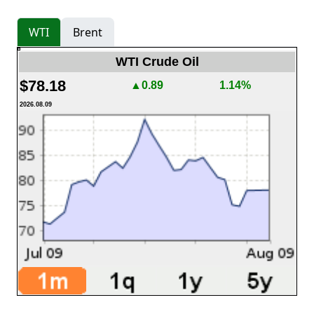
WTI
Brent
WTI Crude Oil
$78.18
▲0.89
1.14%
2026.08.09