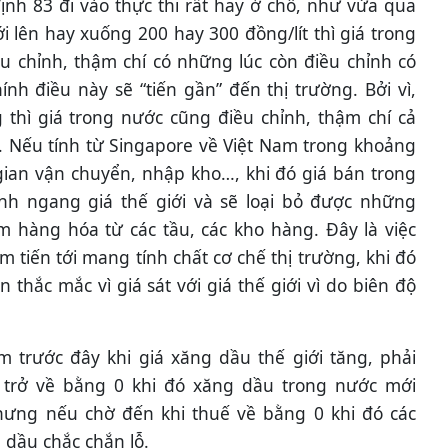
định 83 đi vào thực thi rất hay ở chỗ, như vừa qua
i lên hay xuống 200 hay 300 đồng/lít thì giá trong
 chỉnh, thậm chí có những lúc còn điều chỉnh có
ính điều này sẽ “tiến gần” đến thị trường. Bởi vì,
ng thì giá trong nước cũng điều chỉnh, thậm chí cả
. Nếu tính từ Singapore về Việt Nam trong khoảng
 gian vận chuyển, nhập kho…, khi đó giá bán trong
nh ngang giá thế giới và sẽ loại bỏ được những
 hàng hóa từ các tầu, các kho hàng. Đây là việc
ằm tiến tới mang tính chất cơ chế thị trường, khi đó
thắc mắc vì giá sát với giá thế giới vì do biên độ
 trước đây khi giá xăng dầu thế giới tăng, phải
 trở về bằng 0 khi đó xăng dầu trong nước mới
ưng nếu chờ đến khi thuế về bằng 0 khi đó các
dầu chắc chắn lỗ.