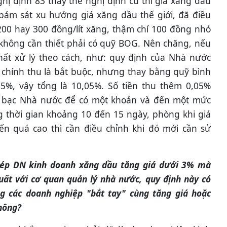
ị định 83 thay thế nghị định cũ thì giá xăng dầu
bám sát xu hướng giá xăng dầu thế giới, đã điều
200 hay 300 đồng/lít xăng, thậm chí 100 đồng nhỏ
 không cần thiết phải có quỹ BOG. Nên chăng, nếu
nhất xử lý theo cách, như: quy định của Nhà nước
 chính thu là bắt buộc, nhưng thay bằng quỹ bình
05%, vậy tổng là 10,05%. Số tiền thu thêm 0,05%
ho bạc Nhà nước để có một khoản và đến một mức
 thời gian khoảng 10 đến 15 ngày, phòng khi giá
iến quá cao thì cần điều chỉnh khi đó mới cần sử
hép DN kinh doanh xăng dầu tăng giá dưới 3% mà
uất với cơ quan quản lý nhà nước, quy định này có
ng các doanh nghiệp "bắt tay" cùng tăng giá hoặc
hông?