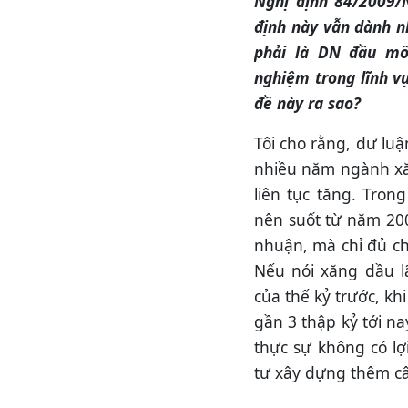
Nghị định 84/2009/N
định này vẫn dành n
phải là DN đầu mố
nghiệm trong lĩnh v
đề này ra sao?
Tôi cho rằng, dư lu
nhiều năm ngành xăn
liên tục tăng. Tron
nên suốt từ năm 20
nhuận, mà chỉ đủ ch
Nếu nói xăng dầu l
của thế kỷ trước, k
gần 3 thập kỷ tới na
thực sự không có 
tư xây dựng thêm câ