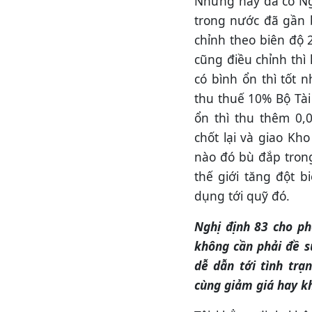
Nhưng nay đã có Ngh
trong nước đã gần 
chỉnh theo biên độ 
cũng điều chỉnh thì
có bình ổn thì tốt 
thu thuế 10% Bộ Tài
ổn thì thu thêm 0,
chốt lại và giao K
nào đó bù đắp trong
thế giới tăng đột b
dụng tới quỹ đó.
Nghị định 83 cho p
không cần phải đề s
dễ dẫn tới tình trạ
cùng giảm giá hay k