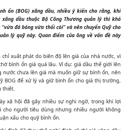
ình ổn (BOG) xăng dầu, nhiều ý kiến cho rằng, khi
á xăng dầu thuộc Bộ Công Thương quản lý thì khó
g “vừa đá bóng vừa thổi còi” và nên chuyển Quỹ cho
uản lý quỹ này. Quan điểm của ông về vấn đề này
n chỉ xuất phát do biên độ lên giá của nhà nước, vì
chờ bình ổn giá quá lâu. Ví dụ: giá dầu thế giới lên
g nước chưa lên giá mà muốn giữ sự bình ổn, nên
uỹ BOG để xử lý và giữ bình ổn cho giá thị trường,
 thiết.
ày xã hội đã gây nhiều sự nghi ngờ, trong khi lợi
ại cho người tiêu dùng nhưng nhiều người không
luận xấu cho quỹ bình ổn.