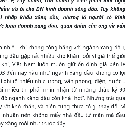
Đ-CP, tuy nhiên, còn nhiều ý kiến phản ánh nghị
hiều ưu ái cho DN kinh doanh xăng dầu. Tuy không
i nhập khẩu xăng dầu, nhưng là người có kinh
ực kinh doanh xăng dầu, quan điểm của ông về vấn
ận nhiều khi không công bằng với ngành xăng dầu,
g dầu gặp rất nhiều khó khăn, bởi vì giá thế giới
g khi, Việt Nam luôn muốn giữ ổn định giá bán lẻ
03 đến nay hầu như ngành xăng dầu không có lợi
i phí tối thiểu như lương, văn phòng, điện, nước…
ãi nhiều thì phải nhìn nhận từ những thập kỷ 90
hi đó ngành xăng dầu còn khá “hot”. Nhưng trải qua
y rất khó khăn, và hiện cũng chưa có gì thay đổi, vì
lợi nhuận nên không mấy nhà đầu tư mặn mà đầu
y xăng mới như trước đây.