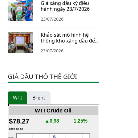
Giá xăng dầu kỳ điều
hành ngày 23/7/2026
23/07/2026
Khảo sát mô hình hệ
thống kho xăng dầu để
xây dựng Chiến lược dự
23/07/2026
trữ năng lượng quốc gia
GIÁ DẦU THÔ THẾ GIỚI
WTI
Brent
WTI Crude Oil
$78.27
▲0.98
1.25%
2026.08.07