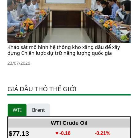
Khảo sát mô hình hệ thống kho xăng dầu để xây
dựng Chiến lược dự trữ năng lượng quốc gia
23/07/2026
GIÁ DẦU THÔ THẾ GIỚI
WTI
Brent
WTI Crude Oil
$77.13
▼-0.16
-0.21%