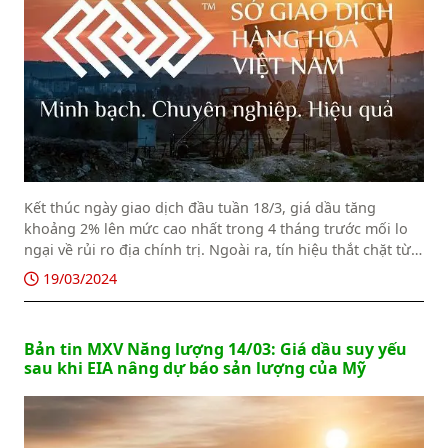
Kết thúc ngày giao dịch đầu tuần 18/3, giá dầu tăng
khoảng 2% lên mức cao nhất trong 4 tháng trước mối lo
ngại về rủi ro địa chính trị. Ngoài ra, tín hiệu thắt chặt từ
phía nguồn cung và nhu cầu mạnh mẽ hơn cũng góp
19/03/2024
phần hỗ trợ đà tăng của giá.
Bản tin MXV Năng lượng 14/03: Giá dầu suy yếu
sau khi EIA nâng dự báo sản lượng của Mỹ