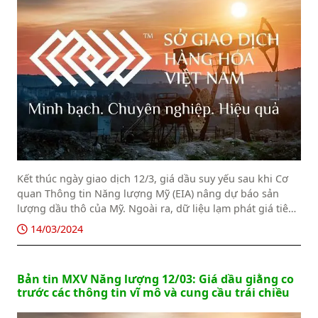
Kết thúc ngày giao dịch 12/3, giá dầu suy yếu sau khi Cơ
quan Thông tin Năng lượng Mỹ (EIA) nâng dự báo sản
lượng dầu thô của Mỹ. Ngoài ra, dữ liệu lạm phát giá tiêu
dùng Mỹ trong tháng 2 cao dự kiến cũng khiến giá dầu
14/03/2024
chịu nhiều sức ép.
Bản tin MXV Năng lượng 12/03: Giá dầu giằng co
trước các thông tin vĩ mô và cung cầu trái chiều