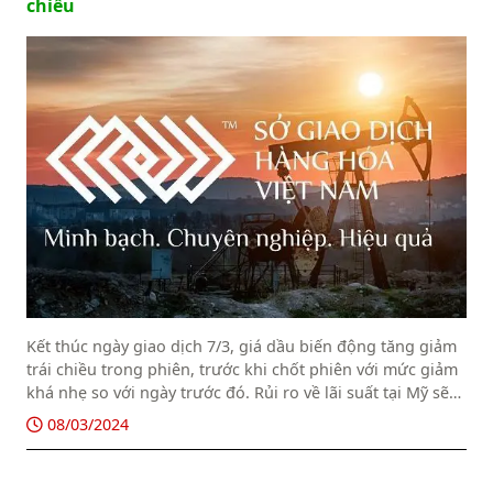
chiều
Kết thúc ngày giao dịch 7/3, giá dầu biến động tăng giảm
trái chiều trong phiên, trước khi chốt phiên với mức giảm
khá nhẹ so với ngày trước đó. Rủi ro về lãi suất tại Mỹ sẽ
còn được duy trì trong thời gian dài hơn dự kiến của thị
08/03/2024
trường trước khi bước vào các đợt cắt giảm được coi là
thách thức cho bài toán tăng trưởng. Điều này khiến triển
vọng nhu cầu dầu thô có phần bị lung lay. Tuy nhiên, một