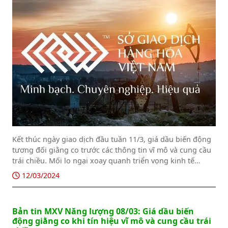
Kết thúc ngày giao dịch đầu tuần 11/3, giá dầu biến động
tương đối giằng co trước các thông tin vĩ mô và cung cầu
trái chiều. Mối lo ngại xoay quanh triển vọng kinh tế
không chắc chắn của Trung Quốc là lực cản lớn về phía
12/03/2024
nhu cầu. Trong khi đó, căng thẳng tại Trung Đông vẫn
đang dai dẳng, tiềm ẩn nguy cơ gián đoạn nguồn cung,
đã hạn chế đà giảm của giá.
Bản tin MXV Năng lượng 08/03: Giá dầu biến
động giằng co khi tín hiệu vĩ mô và cung cầu trái