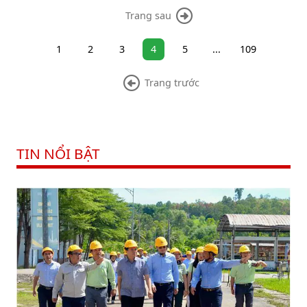
Brent giảm 0,92% xuống 82,04 USD/thùng.
Trang sau
1
2
3
4
5
...
109
Trang trước
TIN NỔI BẬT