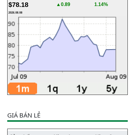
$78.18
▲0.89
1.14%
2026.08.08
GIÁ BÁN LẺ