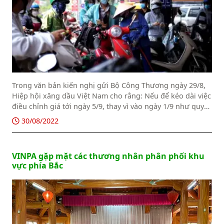
Trong văn bản kiến nghị gửi Bộ Công Thương ngày 29/8,
Hiệp hội xăng dầu Việt Nam cho rằng: Nếu để kéo dài việc
điều chỉnh giá tới ngày 5/9, thay vì vào ngày 1/9 như quy
định sẽ khiến cho giá bán lẻ xăng dầu trong nước có độ
30/08/2022
trễ, không phản ánh đúng xu hướng tăng của giá xăng
dầu thế giới, gây khó khăn cho các thương nhân kinh
doanh xăng dầu...
VINPA gặp mặt các thương nhân phân phối khu
vực phía Bắc