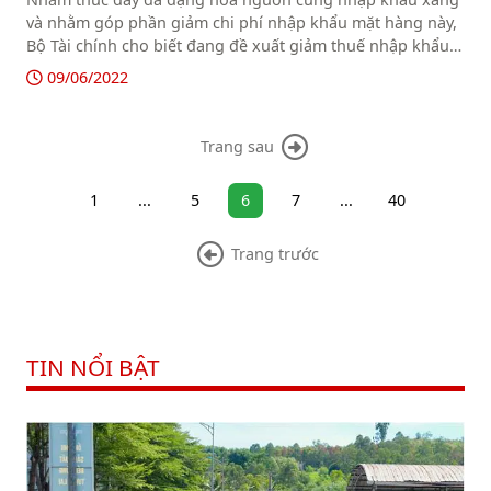
và nhằm góp phần giảm chi phí nhập khẩu mặt hàng này,
Bộ Tài chính cho biết đang đề xuất giảm thuế nhập khẩu
ưu đãi (MFN) đối với xăng từ 20% xuống còn 12%.
09/06/2022
Trang sau
1
...
5
6
7
...
40
Trang trước
TIN NỔI BẬT