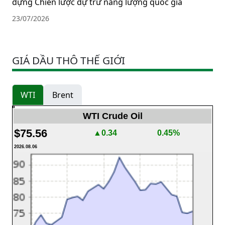
dựng Chiến lược dự trữ năng lượng quốc gia
23/07/2026
GIÁ DẦU THÔ THẾ GIỚI
WTI
Brent
WTI Crude Oil
$75.56
▲0.34
0.45%
2026.08.06