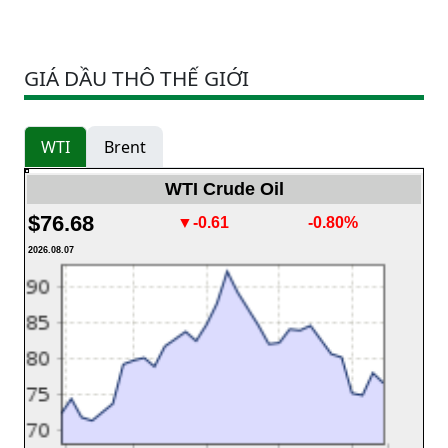
GIÁ DẦU THÔ THẾ GIỚI
WTI
Brent
WTI Crude Oil
$76.68
▼-0.61
-0.80%
2026.08.07