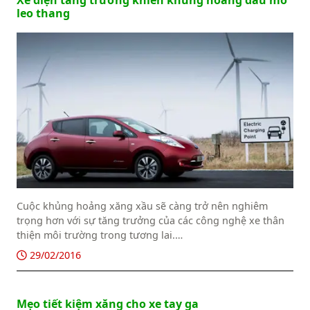
leo thang
Cuộc khủng hoảng xăng xầu sẽ càng trở nên nghiêm
trọng hơn với sự tăng trưởng của các công nghệ xe thân
thiện môi trường trong tương lai.
Dựa vào những dữ liệu nội bộ, Bloomberg cho rằng sự
29/02/2016
tăng trưởng của xe điện (EV) và xe điện lai sạc điện (plug-
in hybrid, PHEV) khi mà giá bán giảm xuống và cơ sở hạ
tầng hỗ trợ tăng lên sẽ là một thách thức không hề nhỏ
Mẹo tiết kiệm xăng cho xe tay ga
cho cuộc khủng hoảng xăng dầu.