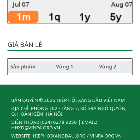
GIÁ BÁN LẺ
Sản phẩm
Vùng 1
Vùng 2
BẢN QUYỀN © 2026 HIỆP HỘI XĂNG DẦU VIỆT NAM
ĐỊA CHỈ: PHÒNG 702 - TẦNG 7, SỐ 39A NGÔ QUYỀN,
Q. HOÀN KIẾM, HÀ NỘI
ĐIỆN THOẠI:
(024) 6278 9258
| EMAIL:
HHXD@VINPA.ORG.VN
WEBSITE:
HIEPHOIXANGDAU.ORG
/
VINPA.ORG.VN
-