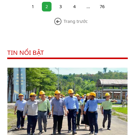
1
2
3
4
...
76
Trang trước
TIN NỔI BẬT